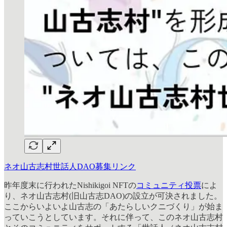
ネオ山古志村世話人DAO募集リンク
昨年度末に行われたNishikigoi NFTの
コミュニティ投票
によ
り、ネオ山古志村(旧山古志DAO)の設立が可決されました。
ここからいよいよ山古志の「あたらしいクニづくり」が始ま
っていこうとしています。それに伴って、このネオ山古志村