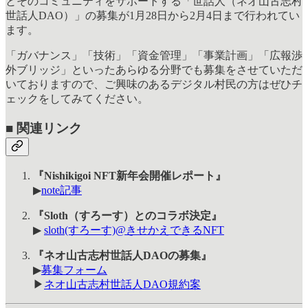
とそのコミュニティをサポートする「世話人（ネオ山古志村
世話人DAO）」の募集が1月28日から2月4日まで行われてい
ます。
「ガバナンス」「技術」「資金管理」「事業計画」「広報渉
外ブリッジ」といったあらゆる分野でも募集をさせていただ
いておりますので、ご興味のあるデジタル村民の方はぜひチ
ェックをしてみてください。
■ 関連リンク
『Nishikigoi NFT新年会開催レポート』
▶
note記事
『Sloth（すろーす）とのコラボ決定』
▶
sloth(すろーす)@きせかえできるNFT
『ネオ山古志村世話人DAOの募集』
▶
募集フォーム
▶
ネオ山古志村世話人DAO規約案