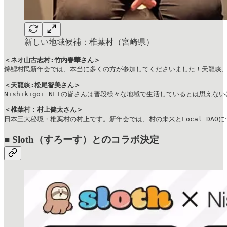
新しい地域候補：椎葉村（宮崎県）
＜ネオ山古志村:竹内春華さん＞
錦鯉村民新年会では、本当に多くの方が参加してくださいました！天龍峡、
＜天龍峡:松尾智美さん＞
Nishikigoi NFTの皆さんは普段様々な地域で生活しているとは
＜椎葉村：村上健太さん＞
日本三大秘境・椎葉村の村上です。新年会では、村の未来とLocal DA
■ Sloth（すろーす）とのコラボ決定