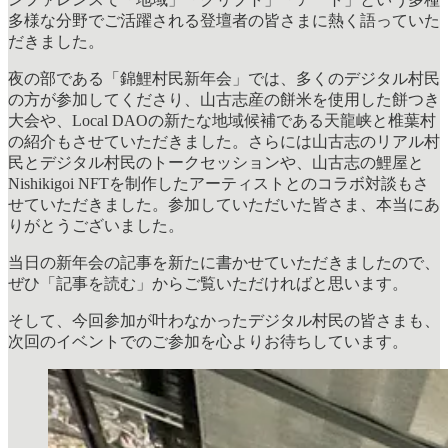
多様な分野でご活躍される登壇者の皆さまに熱く語っていた
だきました。
夜の部である「錦鯉村民新年会」では、多くのデジタル村民
の方が参加してくださり、山古志産の餅米を使用した餅つき
大会や、Local DAOの新たな地域候補である天龍峡と椎葉村
の紹介もさせていただきました。さらには山古志のリアル村
民とデジタル村民のトークセッションや、山古志の鯉屋と
Nishikigoi NFTを制作したアーティストとのコラボ対談もさ
せていただきました。参加していただいた皆さま、本当にあ
りがとうございました。
当日の新年会の記事を新たに書かせていただきましたので、
ぜひ「記事を読む」からご覧いただければと思います。
そして、今回参加が叶わなかったデジタル村民の皆さまも、
次回のイベントでのご参加を心よりお待ちしています。