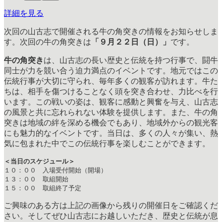
詳細を見る
次回の山古志で開催される牛の角突きの情報をお知らせしま
す。次回の牛の角突きは
「９月２２日（日）」
です。
牛の角突き
は、山古志の長い歴史と伝統を持つ行事で、闘牛
同士が力を競い合う迫力満点のイベントです。地元ではこの
伝統行事が大切に守られ、毎年多くの観客が訪れます。牛た
ちは、相手を傷つけることなく頭を突き合わせ、力比べを行
います。この戦いの姿は、観客に感動と興奮を与え、山古志
の風景と共に忘れられない体験を提供します。また、牛の角
突きは地域の絆を深める機会でもあり、地域外からの観光客
にも魅力的なイベントです。当日は、多くの人々が集い、熱
気に包まれた中でこの伝統行事を楽しむことができます。
＜当日のスケジュール＞
１０：００　入場受付開始（開場）

１３：００　取組開始　

１５：００　取組終了予定
ご興味のある方は上記の画像から残りの開催日をご確認くだ
さい。そしてぜひ山古志にお越しいただき、歴史と伝統が息